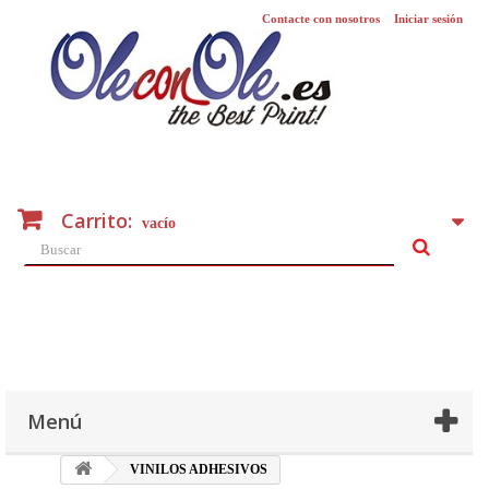
Contacte con nosotros
Iniciar sesión
Carrito:
vacío
Menú
VINILOS ADHESIVOS