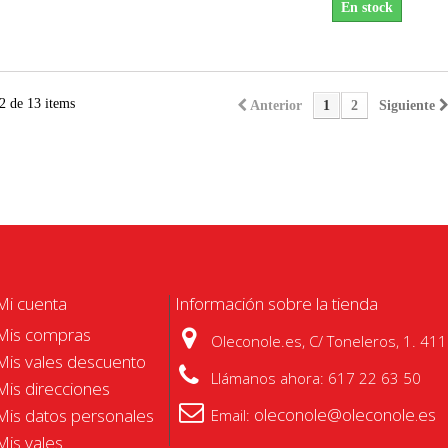
En stock
2 de 13 items
Anterior
1
2
Siguiente
Mi cuenta
Información sobre la tienda
Mis compras
Oleconole.es, C/ Toneleros, 1. 4110
Mis vales descuento
Llámanos ahora:
617 22 63 50
Mis direcciones
oleconole@oleconole.es
Mis datos personales
Email:
Mis vales