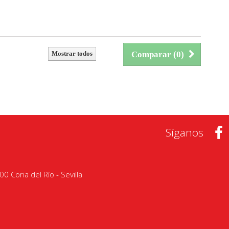
Mostrar todos
Comparar (
0
)
Síganos
0 Coria del Río - Sevilla