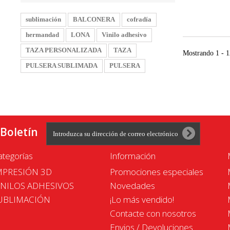
sublimación
BALCONERA
cofradía
hermandad
LONA
Vinilo adhesivo
TAZA PERSONALIZADA
TAZA
Mostrando 1 - 1
PULSERA SUBLIMADA
PULSERA
Boletín
ategorías
Información
MPRESIÓN 3D
Promociones especiales
INILOS ADHESIVOS
Novedades
UBLIMACIÓN
¡Lo más vendido!
Contacte con nosotros
Envios / Devoluciones