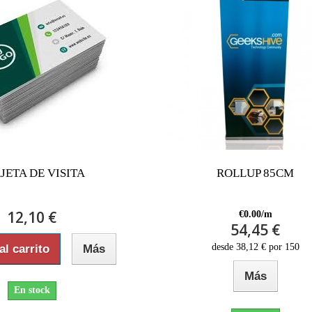
JETA DE VISITA
ROLLUP 85CM
12,10 €
€0.00/m
54,45 €
desde 38,12 € por 150
al carrito
Más
Más
En stock